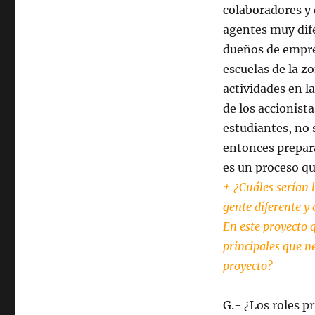
colaboradores y 
agentes muy dife
dueños de empres
escuelas de la z
actividades en l
de los accionist
estudiantes, no 
entonces prepara
es un proceso q
+ ¿Cuáles serían l
gente diferente y
En este proyecto q
principales que ne
proyecto?
G.- ¿Los roles p