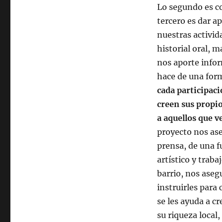
Lo segundo es co
tercero es dar a
nuestras activida
historial oral, 
nos aporte infor
hace de una form
cada participaci
creen sus propio
a aquellos que v
proyecto nos ase
prensa, de una f
artístico y traba
barrio, nos aseg
instruirles para
se les ayuda a c
su riqueza local