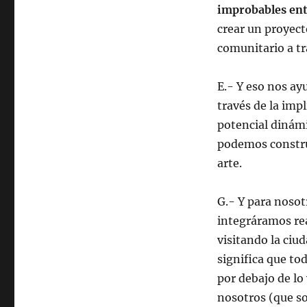
improbables ent
crear un proyect
comunitario a tr
E.- Y eso nos ay
través de la imp
potencial dinámi
podemos construi
arte.
G.- Y para noso
integráramos rea
visitando la ciu
significa que to
por debajo de lo
nosotros (que so