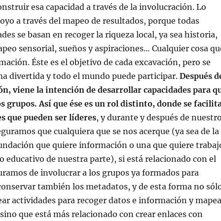
nstruir esa capacidad a través de la involucración. Lo
poyo a través del mapeo de resultados, porque todas
des se basan en recoger la riqueza local, ya sea historia,
mapeo sensorial, sueños y aspiraciones… Cualquier cosa qu
mación. Éste es el objetivo de cada excavación, pero se
a divertida y todo el mundo puede participar.
Después d
ón, viene la intención de desarrollar capacidades para q
s grupos. Así que ése es un rol distinto, donde se facilit
es que pueden ser líderes
, y durante y después de nuestr
guramos que cualquiera que se nos acerque (ya sea de la
undación que quiere información o una que quiere trabaj
jo educativo de nuestra parte), si está relacionado con el
uramos de involucrar a los grupos ya formados para
 conservar también los metadatos, y de esta forma no sól
rear actividades para recoger datos e información y mapea
, sino que está más relacionado con crear enlaces con