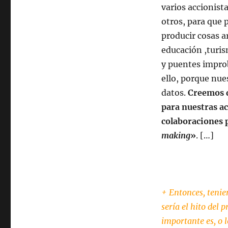
varios accionist
otros, para que
producir cosas a
educación ,turis
y puentes improb
ello, porque nues
datos.
Creemos qu
para nuestras ac
colaboraciones p
making
»
. […]
+ Entonces, tenie
sería el hito del 
importante es, o l