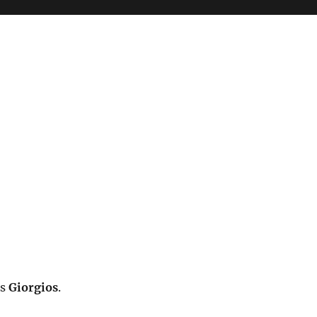
es
Giorgios
.